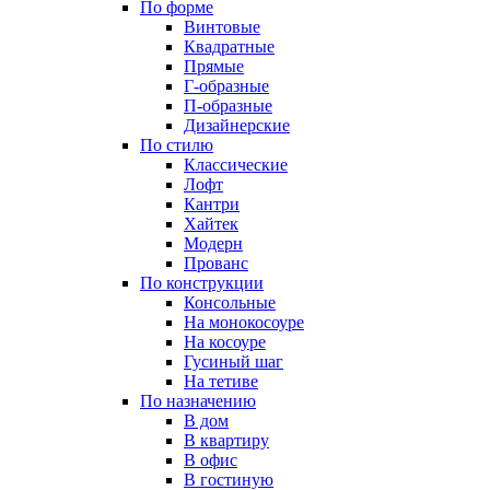
По форме
Винтовые
Квадратные
Прямые
Г-образные
П-образные
Дизайнерские
По стилю
Классические
Лофт
Кантри
Хайтек
Модерн
Прованс
По конструкции
Консольные
На монокосоуре
На косоуре
Гусиный шаг
На тетиве
По назначению
В дом
В квартиру
В офис
В гостиную