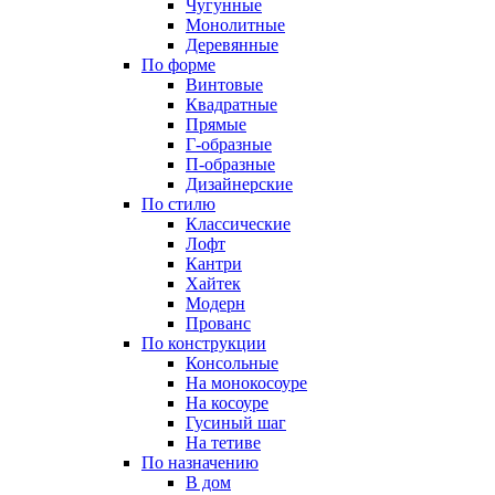
Чугунные
Монолитные
Деревянные
По форме
Винтовые
Квадратные
Прямые
Г-образные
П-образные
Дизайнерские
По стилю
Классические
Лофт
Кантри
Хайтек
Модерн
Прованс
По конструкции
Консольные
На монокосоуре
На косоуре
Гусиный шаг
На тетиве
По назначению
В дом