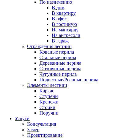
По назначению
В дом
В квартиру
В офис
В гостиную
На мансарду
На антресоли
В гараж
Ограждения лестниц
Кованые перила
Стальные перила
Деревянные перила
Стеклянные перила
Чугунные перила
Подвесные/Реечные перила
Элементы лестниц
Каркас
Ступени
Крепежи
Стойки
Поручни
Услуги
Консультация
Замер
Проектирование