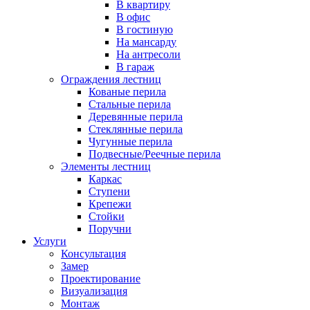
В квартиру
В офис
В гостиную
На мансарду
На антресоли
В гараж
Ограждения лестниц
Кованые перила
Стальные перила
Деревянные перила
Стеклянные перила
Чугунные перила
Подвесные/Реечные перила
Элементы лестниц
Каркас
Ступени
Крепежи
Стойки
Поручни
Услуги
Консультация
Замер
Проектирование
Визуализация
Монтаж