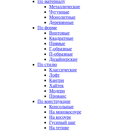
По материалу
Металлические
Чугунные
Монолитные
Деревянные
По форме
Винтовые
Квадратные
Прямые
Г-образные
П-образные
Дизайнерские
По стилю
Классические
Лофт
Кантри
Хайтек
Модерн
Прованс
По конструкции
Консольные
На монокосоуре
На косоуре
Гусиный шаг
На тетиве