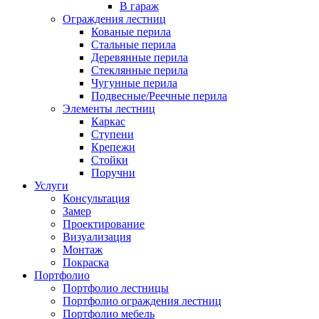
В гараж
Ограждения лестниц
Кованые перила
Стальные перила
Деревянные перила
Стеклянные перила
Чугунные перила
Подвесные/Реечные перила
Элементы лестниц
Каркас
Ступени
Крепежи
Стойки
Поручни
Услуги
Консультация
Замер
Проектирование
Визуализация
Монтаж
Покраска
Портфолио
Портфолио лестницы
Портфолио ограждения лестниц
Портфолио мебель