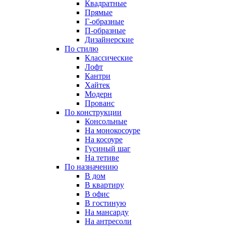
Квадратные
Прямые
Г-образные
П-образные
Дизайнерские
По стилю
Классические
Лофт
Кантри
Хайтек
Модерн
Прованс
По конструкции
Консольные
На монокосоуре
На косоуре
Гусиный шаг
На тетиве
По назначению
В дом
В квартиру
В офис
В гостиную
На мансарду
На антресоли