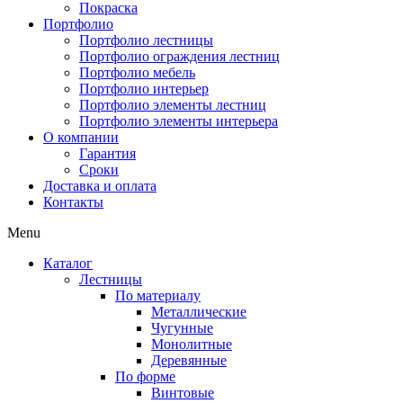
Покраска
Портфолио
Портфолио лестницы
Портфолио ограждения лестниц
Портфолио мебель
Портфолио интерьер
Портфолио элементы лестниц
Портфолио элементы интерьера
О компании
Гарантия
Сроки
Доставка и оплата
Контакты
Menu
Каталог
Лестницы
По материалу
Металлические
Чугунные
Монолитные
Деревянные
По форме
Винтовые