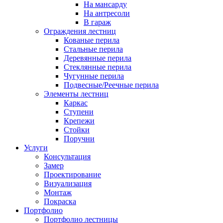
На мансарду
На антресоли
В гараж
Ограждения лестниц
Кованые перила
Стальные перила
Деревянные перила
Стеклянные перила
Чугунные перила
Подвесные/Реечные перила
Элементы лестниц
Каркас
Ступени
Крепежи
Стойки
Поручни
Услуги
Консультация
Замер
Проектирование
Визуализация
Монтаж
Покраска
Портфолио
Портфолио лестницы