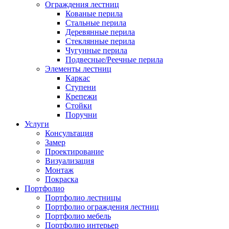
Ограждения лестниц
Кованые перила
Стальные перила
Деревянные перила
Стеклянные перила
Чугунные перила
Подвесные/Реечные перила
Элементы лестниц
Каркас
Ступени
Крепежи
Стойки
Поручни
Услуги
Консультация
Замер
Проектирование
Визуализация
Монтаж
Покраска
Портфолио
Портфолио лестницы
Портфолио ограждения лестниц
Портфолио мебель
Портфолио интерьер