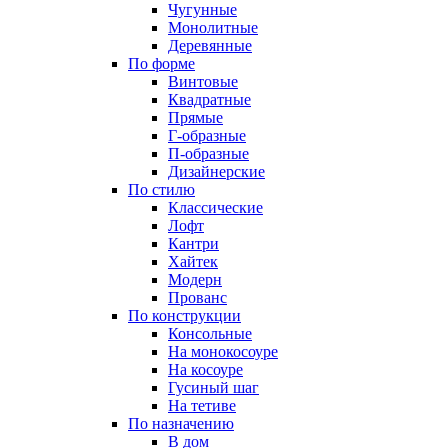
Чугунные
Монолитные
Деревянные
По форме
Винтовые
Квадратные
Прямые
Г-образные
П-образные
Дизайнерские
По стилю
Классические
Лофт
Кантри
Хайтек
Модерн
Прованс
По конструкции
Консольные
На монокосоуре
На косоуре
Гусиный шаг
На тетиве
По назначению
В дом