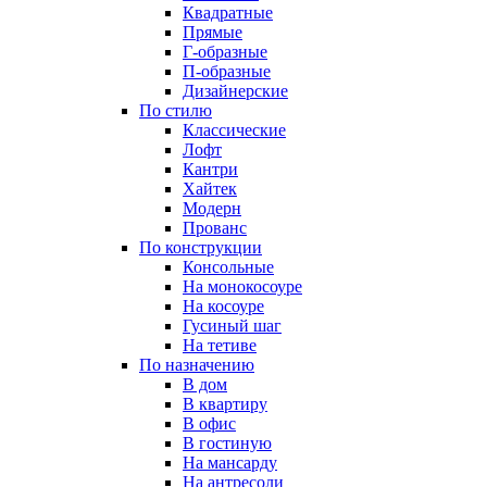
Квадратные
Прямые
Г-образные
П-образные
Дизайнерские
По стилю
Классические
Лофт
Кантри
Хайтек
Модерн
Прованс
По конструкции
Консольные
На монокосоуре
На косоуре
Гусиный шаг
На тетиве
По назначению
В дом
В квартиру
В офис
В гостиную
На мансарду
На антресоли