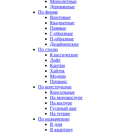
Монолитные
Деревянные
По форме
Винтовые
Квадратные
Прямые
Г-образные
П-образные
Дизайнерские
По стилю
Классические
Лофт
Кантри
Хайтек
Модерн
Прованс
По конструкции
Консольные
На монокосоуре
На косоуре
Гусиный шаг
На тетиве
По назначению
В дом
В квартиру