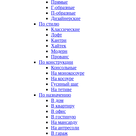
Прямые
Г-образные
П-образные
Дизайнерские
По стилю
Классические
Лофт
Кантри
Хайтек
Модерн
Прованс
По конструкции
Консольные
На монокосоуре
На косоуре
Гусиный шаг
На тетиве
По назначению
В дом
В квартиру
В офис
В гостиную
На мансарду
На антресоли
В гараж