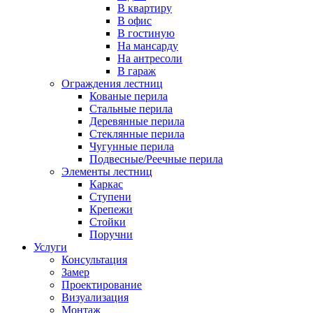
В квартиру
В офис
В гостиную
На мансарду
На антресоли
В гараж
Ограждения лестниц
Кованые перила
Стальные перила
Деревянные перила
Стеклянные перила
Чугунные перила
Подвесные/Реечные перила
Элементы лестниц
Каркас
Ступени
Крепежи
Стойки
Поручни
Услуги
Консультация
Замер
Проектирование
Визуализация
Монтаж