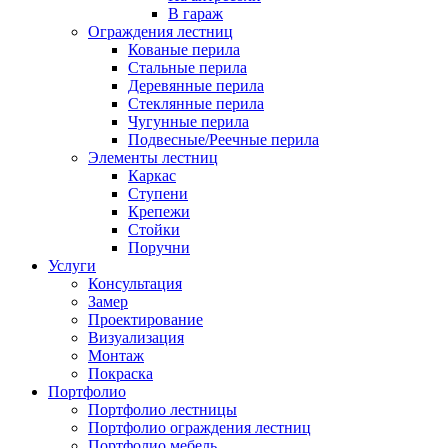
В гараж
Ограждения лестниц
Кованые перила
Стальные перила
Деревянные перила
Стеклянные перила
Чугунные перила
Подвесные/Реечные перила
Элементы лестниц
Каркас
Ступени
Крепежи
Стойки
Поручни
Услуги
Консультация
Замер
Проектирование
Визуализация
Монтаж
Покраска
Портфолио
Портфолио лестницы
Портфолио ограждения лестниц
Портфолио мебель