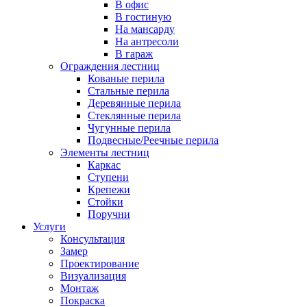
В офис
В гостиную
На мансарду
На антресоли
В гараж
Ограждения лестниц
Кованые перила
Стальные перила
Деревянные перила
Стеклянные перила
Чугунные перила
Подвесные/Реечные перила
Элементы лестниц
Каркас
Ступени
Крепежи
Стойки
Поручни
Услуги
Консультация
Замер
Проектирование
Визуализация
Монтаж
Покраска