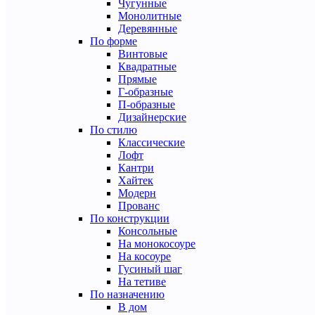
Чугунные
Монолитные
Деревянные
По форме
Винтовые
Квадратные
Прямые
Г-образные
П-образные
Дизайнерские
По стилю
Классические
Лофт
Кантри
Хайтек
Модерн
Прованс
По конструкции
Консольные
На монокосоуре
На косоуре
Гусиный шаг
На тетиве
По назначению
В дом