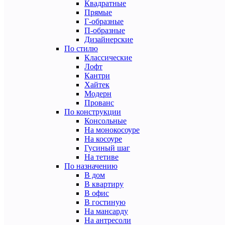
Квадратные
Прямые
Г-образные
П-образные
Дизайнерские
По стилю
Классические
Лофт
Кантри
Хайтек
Модерн
Прованс
По конструкции
Консольные
На монокосоуре
На косоуре
Гусиный шаг
На тетиве
По назначению
В дом
В квартиру
В офис
В гостиную
На мансарду
На антресоли