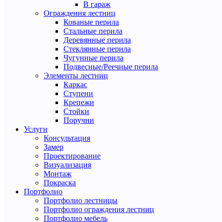
В гараж
Ограждения лестниц
Кованые перила
Стальные перила
Деревянные перила
Стеклянные перила
Чугунные перила
Подвесные/Реечные перила
Элементы лестниц
Каркас
Ступени
Крепежи
Стойки
Поручни
Услуги
Консультация
Замер
Проектирование
Визуализация
Монтаж
Покраска
Портфолио
Портфолио лестницы
Портфолио ограждения лестниц
Портфолио мебель