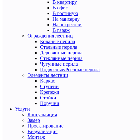
В квартиру
В офис
В гостиную
На мансарду
На антресоли
В гараж
Ограждения лестниц
Кованые перила
Стальные перила
Деревянные перила
Стеклянные перила
Чугунные перила
Подвесные/Реечные перила
Элементы лестниц
Каркас
Ступени
Крепежи
Стойки
Поручни
Услуги
Консультация
Замер
Проектирование
Визуализация
Монтаж