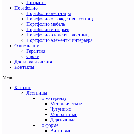
Покраска
Портфолио
Портфолио лестницы
Портфолио ограждения лестниц
Портфолио мебель
Портфолио интерьер
Портфолио элементы лестниц
Портфолио элементы интерьера
О компании
Гарантия
Сроки
Доставка и оплата
Контакты
Menu
Каталог
Лестницы
По материалу
Металлические
Чугунные
Монолитные
Деревянные
По форме
Винтовые