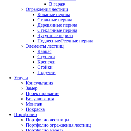
В гараж
Ограждения лестниц
Кованые перила
Стальные перила
Деревянные перила
Стеклянные перила
Чугунные перила
Подвесные/Реечные перила
Элементы лестниц
Каркас
Ступени
Крепежи
Стойки
Поручни
Услуги
Консультация
Замер
Проектирование
Визуализация
Монтаж
Покраска
Портфолио
Портфолио лестницы
Портфолио ограждения лестниц
Портфолио мебель