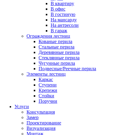
В квартиру
В офис
В гостиную
На мансарду
На антресоли
В гараж
Ограждения лестниц
Кованые перила
Стальные перила
Деревянные перила
Стеклянные перила
Чугунные перила
Подвесные/Реечные перила
Элементы лестниц
Каркас
Ступени
Крепежи
Стойки
Поручни
Услуги
Консультация
Замер
Проектирование
Визуализация
Монтаж