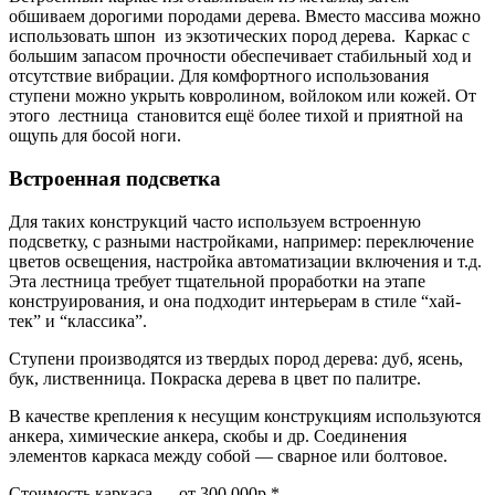
обшиваем дорогими породами дерева. Вместо массива можно
использовать шпон из экзотических пород дерева. Каркас с
большим запасом прочности обеспечивает стабильный ход и
отсутствие вибрации. Для комфортного использования
ступени можно укрыть ковролином, войлоком или кожей. От
этого лестница становится ещё более тихой и приятной на
ощупь для босой ноги.
Встроенная подсветка
Для таких конструкций часто используем встроенную
подсветку, с разными настройками, например: переключение
цветов освещения, настройка автоматизации включения и т.д.
Эта лестница требует тщательной проработки на этапе
конструирования, и она подходит интерьерам в стиле “хай-
тек” и “классика”.
Ступени производятся из твердых пород дерева: дуб, ясень,
бук, лиственница. Покраска дерева в цвет по палитре.
В качестве крепления к несущим конструкциям используются
анкера, химические анкера, скобы и др. Соединения
элементов каркаса между собой — сварное или болтовое.
Стоимость каркаса — от 300 000р.*