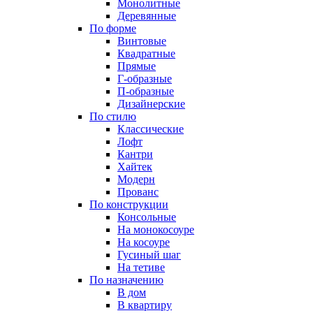
Монолитные
Деревянные
По форме
Винтовые
Квадратные
Прямые
Г-образные
П-образные
Дизайнерские
По стилю
Классические
Лофт
Кантри
Хайтек
Модерн
Прованс
По конструкции
Консольные
На монокосоуре
На косоуре
Гусиный шаг
На тетиве
По назначению
В дом
В квартиру