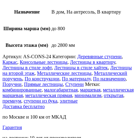
Назначение
В дом, На антресоль, В квартиру
Ширина марша (мм)
до 800
Высота этажа (мм)
до 2800 мм
Артикул:
AS-CONS-24
Категории:
Деревянные ступени
,
Каркас
,
Консольные лестницы
,
Лестницы в квартиру
,
Лестницы в стиле лофт
,
Лестницы в стиле хайтек
,
Лестницы
на второй этаж
,
Металлические лестницы
,
Металлический
поручень
,
По конструкции
,
По материалу
,
По назначению
,
Поручни
,
Прямые лестницы
,
Ступени
Метки:
комбинированные
,
малогабаритная
,
маршевая
,
металлическая
маршевая
,
металлическая прямая
,
минимализм
,
открытая
,
премиум
,
ступени из бука
,
элитные
Доставка бесплатно
по Москве и 100 км от МКАД
Гарантия
на лестницу 10 лет от производителя