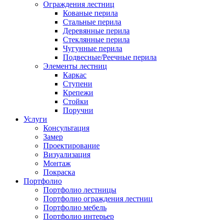
Ограждения лестниц
Кованые перила
Стальные перила
Деревянные перила
Стеклянные перила
Чугунные перила
Подвесные/Реечные перила
Элементы лестниц
Каркас
Ступени
Крепежи
Стойки
Поручни
Услуги
Консультация
Замер
Проектирование
Визуализация
Монтаж
Покраска
Портфолио
Портфолио лестницы
Портфолио ограждения лестниц
Портфолио мебель
Портфолио интерьер