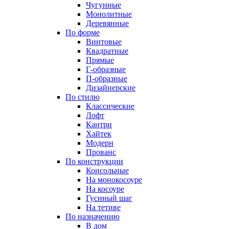
Чугунные
Монолитные
Деревянные
По форме
Винтовые
Квадратные
Прямые
Г-образные
П-образные
Дизайнерские
По стилю
Классические
Лофт
Кантри
Хайтек
Модерн
Прованс
По конструкции
Консольные
На монокосоуре
На косоуре
Гусиный шаг
На тетиве
По назначению
В дом