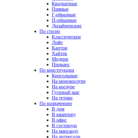
Квадратные
Прямые
Г-образные
П-образные
Дизайнерские
По стилю
Классические
Лофт
Кантри
Хайтек
Модерн
Прованс
По конструкции
Консольные
На монокосоуре
На косоуре
Гусиный шаг
На тетиве
По назначению
В дом
В квартиру
В офис
В гостиную
На мансарду
На антресоли