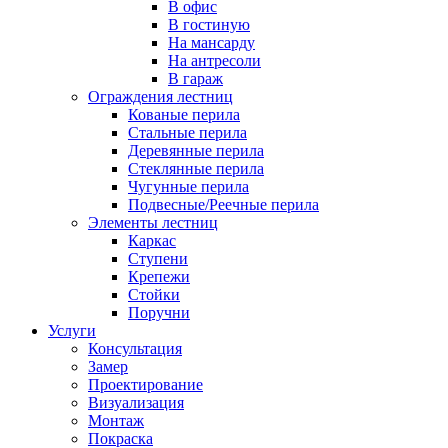
В офис
В гостиную
На мансарду
На антресоли
В гараж
Ограждения лестниц
Кованые перила
Стальные перила
Деревянные перила
Стеклянные перила
Чугунные перила
Подвесные/Реечные перила
Элементы лестниц
Каркас
Ступени
Крепежи
Стойки
Поручни
Услуги
Консультация
Замер
Проектирование
Визуализация
Монтаж
Покраска