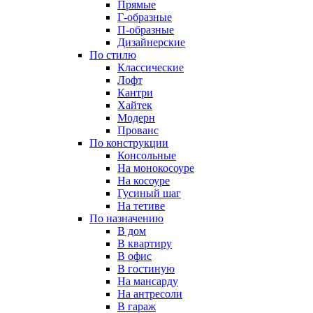
Прямые
Г-образные
П-образные
Дизайнерские
По стилю
Классические
Лофт
Кантри
Хайтек
Модерн
Прованс
По конструкции
Консольные
На монокосоуре
На косоуре
Гусиный шаг
На тетиве
По назначению
В дом
В квартиру
В офис
В гостиную
На мансарду
На антресоли
В гараж