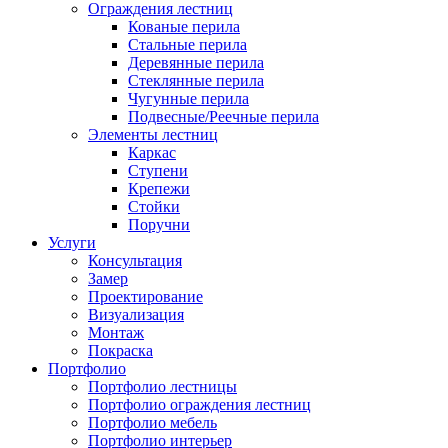
Ограждения лестниц
Кованые перила
Стальные перила
Деревянные перила
Стеклянные перила
Чугунные перила
Подвесные/Реечные перила
Элементы лестниц
Каркас
Ступени
Крепежи
Стойки
Поручни
Услуги
Консультация
Замер
Проектирование
Визуализация
Монтаж
Покраска
Портфолио
Портфолио лестницы
Портфолио ограждения лестниц
Портфолио мебель
Портфолио интерьер