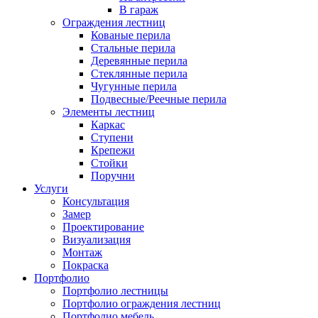
В гараж
Ограждения лестниц
Кованые перила
Стальные перила
Деревянные перила
Стеклянные перила
Чугунные перила
Подвесные/Реечные перила
Элементы лестниц
Каркас
Ступени
Крепежи
Стойки
Поручни
Услуги
Консультация
Замер
Проектирование
Визуализация
Монтаж
Покраска
Портфолио
Портфолио лестницы
Портфолио ограждения лестниц
Портфолио мебель