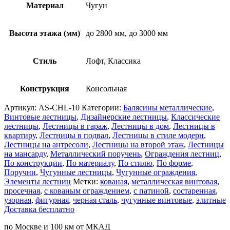
Материал
Чугун
Высота этажа (мм)
до 2800 мм, до 3000 мм
Стиль
Лофт, Классика
Конструкция
Консольная
Артикул:
AS-CHL-10
Категории:
Балясины металлические
,
Винтовые лестницы
,
Дизайнерские лестницы
,
Классические
лестницы
,
Лестницы в гараж
,
Лестницы в дом
,
Лестницы в
квартиру
,
Лестницы в подвал
,
Лестницы в стиле модерн
,
Лестницы на антресоли
,
Лестницы на второй этаж
,
Лестницы
на мансарду
,
Металлический поручень
,
Ограждения лестниц
,
По конструкции
,
По материалу
,
По стилю
,
По форме
,
Поручни
,
Чугунные лестницы
,
Чугунные ограждения
,
Элементы лестниц
Метки:
кованая
,
металлическая винтовая
,
просечная
,
с кованым ограждением
,
с патиной
,
состаренная
,
узорная
,
фигурная
,
черная сталь
,
чугунные винтовые
,
элитные
Доставка бесплатно
по Москве и 100 км от МКАД