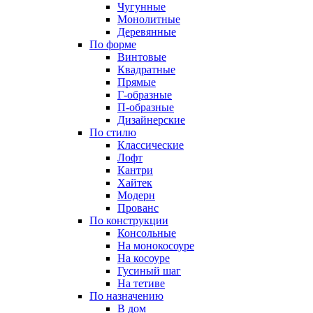
Чугунные
Монолитные
Деревянные
По форме
Винтовые
Квадратные
Прямые
Г-образные
П-образные
Дизайнерские
По стилю
Классические
Лофт
Кантри
Хайтек
Модерн
Прованс
По конструкции
Консольные
На монокосоуре
На косоуре
Гусиный шаг
На тетиве
По назначению
В дом