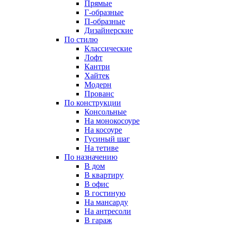
Прямые
Г-образные
П-образные
Дизайнерские
По стилю
Классические
Лофт
Кантри
Хайтек
Модерн
Прованс
По конструкции
Консольные
На монокосоуре
На косоуре
Гусиный шаг
На тетиве
По назначению
В дом
В квартиру
В офис
В гостиную
На мансарду
На антресоли
В гараж