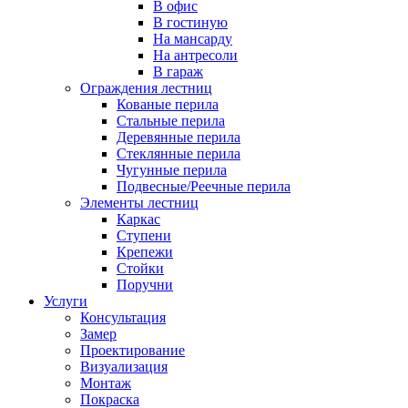
В офис
В гостиную
На мансарду
На антресоли
В гараж
Ограждения лестниц
Кованые перила
Стальные перила
Деревянные перила
Стеклянные перила
Чугунные перила
Подвесные/Реечные перила
Элементы лестниц
Каркас
Ступени
Крепежи
Стойки
Поручни
Услуги
Консультация
Замер
Проектирование
Визуализация
Монтаж
Покраска