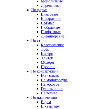
Монолитные
Деревянные
По форме
Винтовые
Квадратные
Прямые
Г-образные
П-образные
Дизайнерские
По стилю
Классические
Лофт
Кантри
Хайтек
Модерн
Прованс
По конструкции
Консольные
На монокосоуре
На косоуре
Гусиный шаг
На тетиве
По назначению
В дом
В квартиру