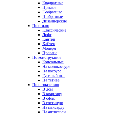
Квадратные
Прямые
Г-образные
П-образные
Дизайнерские
По стилю
Классические
Лофт
Кантри
Хайтек
Модерн
Прованс
По конструкции
Консольные
На монокосоуре
На косоуре
Гусиный шаг
На тетиве
По назначению
В дом
В квартиру
В офис
В гостиную
На мансарду
На антресоли