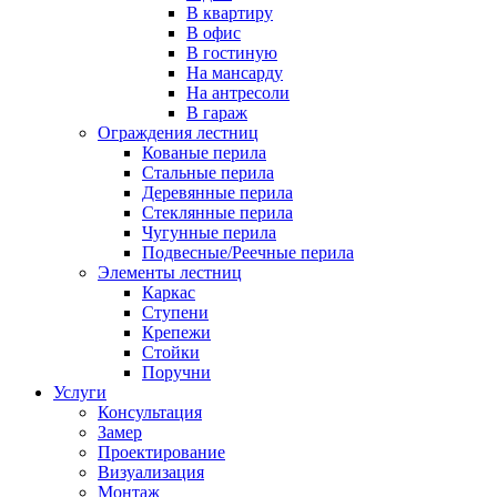
В квартиру
В офис
В гостиную
На мансарду
На антресоли
В гараж
Ограждения лестниц
Кованые перила
Стальные перила
Деревянные перила
Стеклянные перила
Чугунные перила
Подвесные/Реечные перила
Элементы лестниц
Каркас
Ступени
Крепежи
Стойки
Поручни
Услуги
Консультация
Замер
Проектирование
Визуализация
Монтаж