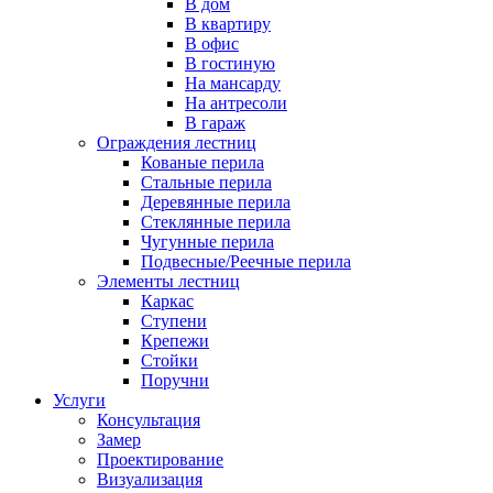
В дом
В квартиру
В офис
В гостиную
На мансарду
На антресоли
В гараж
Ограждения лестниц
Кованые перила
Стальные перила
Деревянные перила
Стеклянные перила
Чугунные перила
Подвесные/Реечные перила
Элементы лестниц
Каркас
Ступени
Крепежи
Стойки
Поручни
Услуги
Консультация
Замер
Проектирование
Визуализация