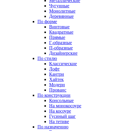
Металлические
Чугунные
Монолитные
Деревянные
По форме
Винтовые
Квадратные
Прямые
Г-образные
П-образные
Дизайнерские
По стилю
Классические
Лофт
Кантри
Хайтек
Модерн
Прованс
По конструкции
Консольные
На монокосоуре
На косоуре
Гусиный шаг
На тетиве
По назначению