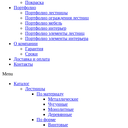
Покраска
Портфолио
Портфолио лестницы
Портфолио ограждения лестниц
Портфолио мебель
Портфолио интерьер
Портфолио элементы лестниц
Портфолио элементы интерьера
О компании
Гарантия
Сроки
Доставка и оплата
Контакты
Menu
Каталог
Лестницы
По материалу
Металлические
Чугунные
Монолитные
Деревянные
По форме
Винтовые