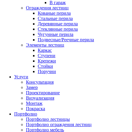
В гараж
Ограждения лестниц
Кованые перила
Стальные перила
Деревянные перила
Стеклянные перила
Чугунные перила
Подвесные/Реечные перила
Элементы лестниц
Каркас
Ступени
Крепежи
Стойки
Поручни
Услуги
Консультация
Замер
Проектирование
Визуализация
Монтаж
Покраска
Портфолио
Портфолио лестницы
Портфолио ограждения лестниц
Портфолио мебель