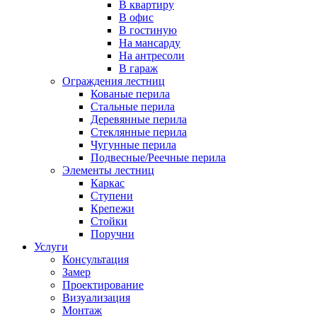
В квартиру
В офис
В гостиную
На мансарду
На антресоли
В гараж
Ограждения лестниц
Кованые перила
Стальные перила
Деревянные перила
Стеклянные перила
Чугунные перила
Подвесные/Реечные перила
Элементы лестниц
Каркас
Ступени
Крепежи
Стойки
Поручни
Услуги
Консультация
Замер
Проектирование
Визуализация
Монтаж