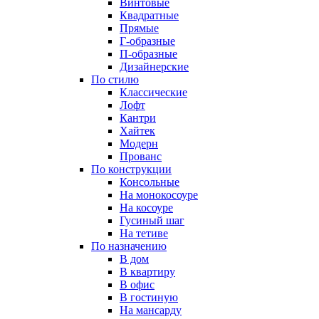
Винтовые
Квадратные
Прямые
Г-образные
П-образные
Дизайнерские
По стилю
Классические
Лофт
Кантри
Хайтек
Модерн
Прованс
По конструкции
Консольные
На монокосоуре
На косоуре
Гусиный шаг
На тетиве
По назначению
В дом
В квартиру
В офис
В гостиную
На мансарду