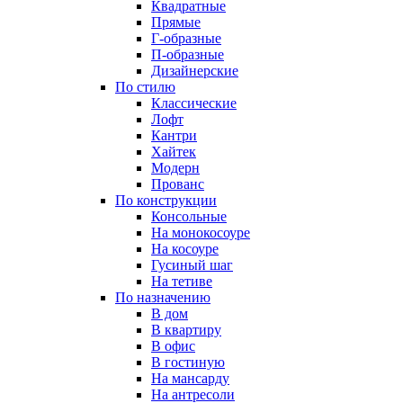
Квадратные
Прямые
Г-образные
П-образные
Дизайнерские
По стилю
Классические
Лофт
Кантри
Хайтек
Модерн
Прованс
По конструкции
Консольные
На монокосоуре
На косоуре
Гусиный шаг
На тетиве
По назначению
В дом
В квартиру
В офис
В гостиную
На мансарду
На антресоли