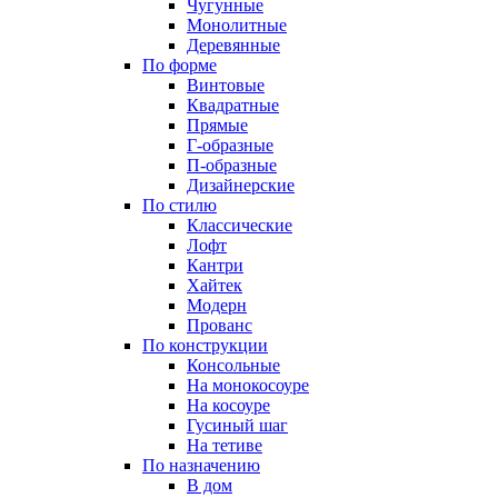
Чугунные
Монолитные
Деревянные
По форме
Винтовые
Квадратные
Прямые
Г-образные
П-образные
Дизайнерские
По стилю
Классические
Лофт
Кантри
Хайтек
Модерн
Прованс
По конструкции
Консольные
На монокосоуре
На косоуре
Гусиный шаг
На тетиве
По назначению
В дом