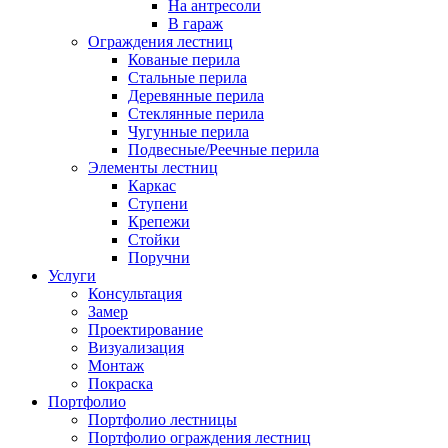
На антресоли
В гараж
Ограждения лестниц
Кованые перила
Стальные перила
Деревянные перила
Стеклянные перила
Чугунные перила
Подвесные/Реечные перила
Элементы лестниц
Каркас
Ступени
Крепежи
Стойки
Поручни
Услуги
Консультация
Замер
Проектирование
Визуализация
Монтаж
Покраска
Портфолио
Портфолио лестницы
Портфолио ограждения лестниц